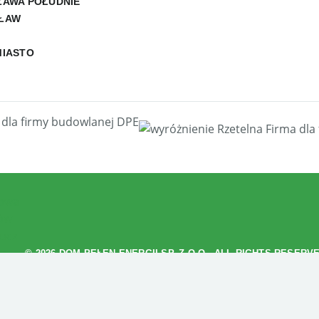
AWA POŁUDNIE
ŁAW
MIASTO
© 2026 DOM PEŁEN ENERGII SP. Z O.O., ALL RIGHTS RESERV