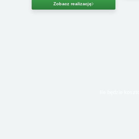
Zobacz realizację
 Ile będzie kosztował Twój dom? Znamy odpowiedź! Wypełnij formularz i otrzymaj wycenę od 