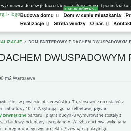
 wykonawca domów jednorodzinnych. Pracujemy od poniedziałku do
5 SPOSOBÓW NA…
Budowa domu
Dom w cenie mieszkania
Pr
Realizacje
Strefa wiedzy
O nas
Kontak
EALIZACJE
DOM PARTEROWY Z DACHEM DWUSPADOWYM P
 DACHEM DWUSPADOWYM P
ieckim, w powiecie piaseczyńskim. Tu, stosownie do ustaleń z
i zabudowy 102 m2, sytuując go na żelbetowej
płycie
y zewnętrzne
parteru i piętra budynku wymurowane zostały z
scu budowy, ocieplony styropianem. Więźba dachowa wykonana
go impregnowanego wg. projektu. Z zewnątrz pokryto go