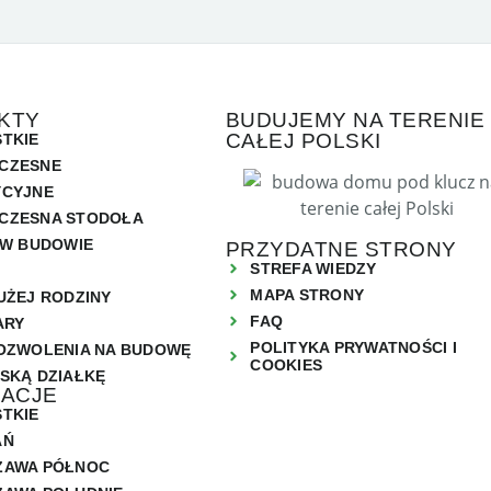
KTY
BUDUJEMY NA TERENIE
CAŁEJ POLSKI
TKIE
CZESNE
YCYJNE
CZESNA STODOŁA
 W BUDOWIE
PRZYDATNE STRONY
STREFA WIEDZY
MAPA STRONY
UŻEJ RODZINY
FAQ
ARY
POLITYKA PRYWATNOŚCI I
OZWOLENIA NA BUDOWĘ
COOKIES
SKĄ DZIAŁKĘ
ZACJE
TKIE
AŃ
ZAWA PÓŁNOC