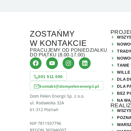
PROJE
ZOSTAŃMY
WSZYS
W KONTAKCIE
NOWO
PRACUJEMY OD PONIEDZIAŁKU
TRAD
DO PIĄTKU (8.00-17.00)
NOWO
TANIE
WILLE
501 511 000
DLA D
kontakt@dompelenenergii.pl
DLA P
BEZ P
Dom Pełen Energii Sp. z o.o.
NA WĄ
ul. Rodawska 32A
REALI
61-312 Poznań
WSZYS
POZN
NIP 7811937796
WARS
REGON 365946007