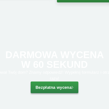
DARMOWA WYCENA
W 60 SEKUND
razu!
Bezpłatna wycena