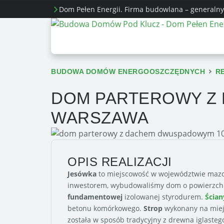
Dom Pełen Energii. Firma budowlana – generalny
BUDOWA DOMÓW ENERGOOSZCZĘDNYCH
R
DOM PARTEROWY Z
WARSZAWA
OPIS REALIZACJI
Jesówka
to miejscowość w województwie mazow
inwestorem, wybudowaliśmy dom o powierzchn
fundamentowej
izolowanej styrodurem.
Ścian
betonu komórkowego.
Strop
wykonany na miej
została w sposób tradycyjny z drewna iglaste