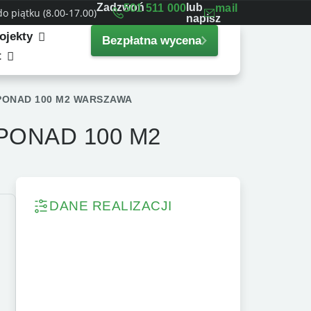
Zadzwoń
lub
501 511 000
mail
 piątku (8.00-17.00)
napisz
ojekty
Bezpłatna wycena
t
ONAD 100 M2 WARSZAWA
ONAD 100 M2
DANE REALIZACJI