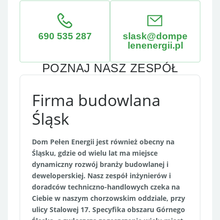
690 535 287
slask@dompe
lenenergii.pl
POZNAJ NASZ ZESPÓŁ
ŁUKASZ
MARCIN
MICHAŁ
DANIEL
MAGDA
MARTA
KAROL
MARTA
OPIEKUN KLIENTA, INŻYNIER BUDOWY
OPIEKUN KLIENTA, INŻYNIER BUDOWY
OPIEKUN KLIENTA, INŻYNIER BUDOWY
REGIONALNY MENEDŻER TECHNICZNY
ARCHITEKT TECHNICZNY
DORADCA BUDOWLANY
DORADCA BUDOWLANY
MENEDŻER ODDZIAŁU
Firma budowlana
Śląsk
Dom Pełen Energii jest również obecny na
Śląsku, gdzie od wielu lat ma miejsce
dynamiczny rozwój branży budowlanej i
deweloperskiej. Nasz zespół inżynierów i
doradców techniczno-handlowych czeka na
Ciebie w naszym chorzowskim oddziale, przy
ulicy Stalowej 17. Specyfika obszaru Górnego