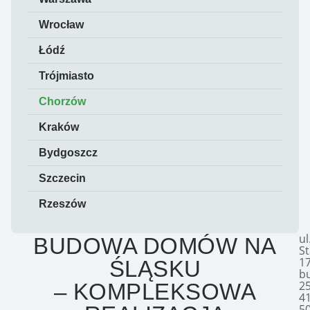
Wrocław
Łódź
Trójmiasto
Chorzów
Kraków
Bydgoszcz
Szczecin
Rzeszów
ul
BUDOWA DOMÓW NA
S
1
ŚLĄSKU
b
25
– KOMPLEKSOWA
41
5