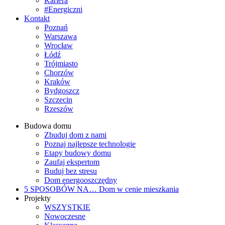
Kariera
#Energiczni
Kontakt
Poznań
Warszawa
Wrocław
Łódź
Trójmiasto
Chorzów
Kraków
Bydgoszcz
Szczecin
Rzeszów
Budowa domu
Zbuduj dom z nami
Poznaj najlepsze technologie
Etapy budowy domu
Zaufaj ekspertom
Buduj bez stresu
Dom energooszczędny
5 SPOSOBÓW NA…
Dom w cenie mieszkania
Projekty
WSZYSTKIE
Nowoczesne