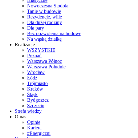
Klasyczne
Nowoczesna Stodoła
Tanie w budowie
Rezydencje, wille
Dla dużej rodziny
Dla pary
Bez pozwolenia na budowę
Na wąską działkę
Realizacje
WSZYSTKIE
Poznań
Warszawa Północ
Warszawa Południe
Wrocław
Łódź
Trójmiasto
Kraków
Śląsk
Bydgoszcz
Szczecin
Strefa wiedzy
O nas
Opinie
Kariera
#Energiczni