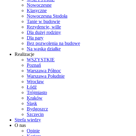
Nowoczesne
Klasyczne
Nowoczesna Stodoła
Tanie w budowie
Rezydencje, wille
Dla dużej rodziny
Dla pary
Bez pozwolenia na budowę
Na wąską działkę
Realizacje
WSZYSTKIE
Poznań
Warszawa Północ
Warszawa Południe
Wrocław
Łódź
Trójmiasto
Kraków
Śląsk
Bydgoszcz
Szczecin
Strefa wiedzy
O nas
Opinie