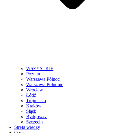
WSZYSTKIE
Poznań
Warszawa Północ
Warszawa Południe
Wrocław
Łódź
Trójmiasto
Kraków
Śląsk
Bydgoszcz
Szczecin
Strefa wiedzy
O nas