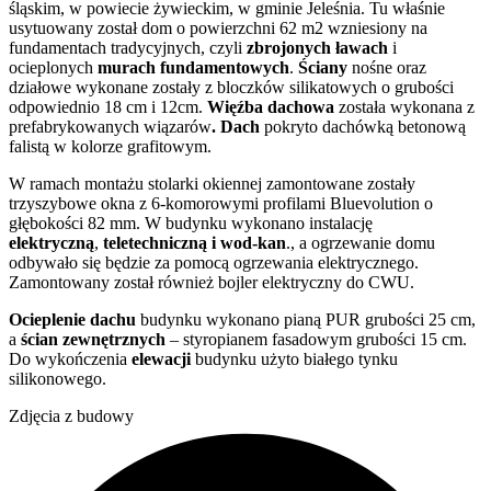
śląskim, w powiecie żywieckim, w gminie Jeleśnia. Tu właśnie
usytuowany został dom o powierzchni 62 m2 wzniesiony na
fundamentach tradycyjnych, czyli
zbrojonych ławach
i
ocieplonych
murach fundamentowych
.
Ściany
nośne oraz
działowe wykonane zostały z bloczków silikatowych o grubości
odpowiednio 18 cm i 12cm.
Więźba dachowa
została wykonana z
prefabrykowanych wiązarów
. Dach
pokryto dachówką betonową
falistą w kolorze grafitowym.
W ramach montażu stolarki okiennej zamontowane zostały
trzyszybowe okna z 6-komorowymi profilami Bluevolution o
głębokości 82 mm. W budynku wykonano instalację
elektryczną
,
teletechniczną i wod-kan
., a ogrzewanie domu
odbywało się będzie za pomocą ogrzewania elektrycznego.
Zamontowany został również bojler elektryczny do CWU.
Ocieplenie dachu
budynku wykonano pianą PUR grubości 25 cm,
a
ścian zewnętrznych
– styropianem fasadowym grubości 15 cm.
Do wykończenia
elewacji
budynku użyto białego tynku
silikonowego.
Zdjęcia z budowy