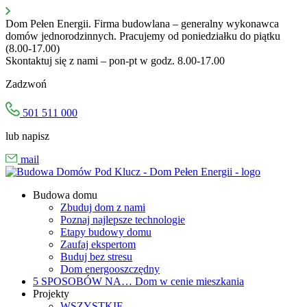
Przejdź
do
Dom Pełen Energii. Firma budowlana – generalny wykonawca
treści
domów jednorodzinnych. Pracujemy od poniedziałku do piątku
(8.00-17.00)
Skontaktuj się z nami – pon-pt w godz. 8.00-17.00
Zadzwoń
501 511 000
lub napisz
mail
Budowa domu
Zbuduj dom z nami
Poznaj najlepsze technologie
Etapy budowy domu
Zaufaj ekspertom
Buduj bez stresu
Dom energooszczędny
5 SPOSOBÓW NA…
Dom w cenie mieszkania
Projekty
WSZYSTKIE