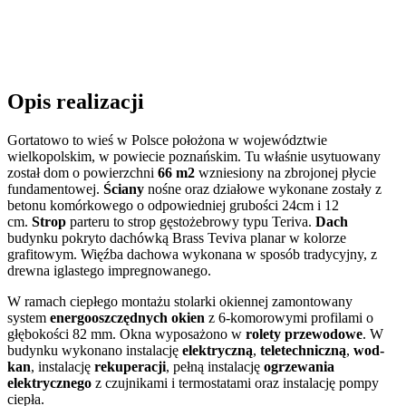
Opis realizacji
Gortatowo to wieś w Polsce położona w województwie
wielkopolskim, w powiecie poznańskim. Tu właśnie usytuowany
został dom o powierzchni
66 m2
wzniesiony na zbrojonej płycie
fundamentowej.
Ściany
nośne oraz działowe wykonane zostały z
betonu komórkowego o odpowiedniej grubości 24cm i 12
cm.
Strop
parteru to strop gęstożebrowy typu Teriva.
Dach
budynku pokryto dachówką Brass Teviva planar w kolorze
grafitowym. Więźba dachowa wykonana w sposób tradycyjny, z
drewna iglastego impregnowanego.
W ramach ciepłego montażu stolarki okiennej zamontowany
system
energooszczędnych okien
z 6-komorowymi profilami o
głębokości 82 mm. Okna wyposażono w
rolety przewodowe
. W
budynku wykonano instalację
elektryczną
,
teletechniczną
,
wod-
kan
, instalację
rekuperacji
, pełną instalację
ogrzewania
elektrycznego
z czujnikami i termostatami oraz instalację pompy
ciepła.