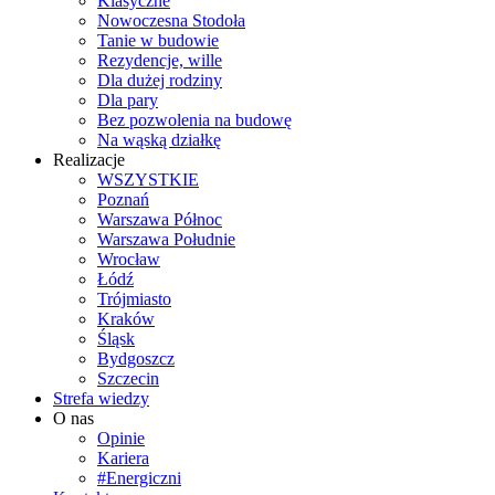
Klasyczne
Nowoczesna Stodoła
Tanie w budowie
Rezydencje, wille
Dla dużej rodziny
Dla pary
Bez pozwolenia na budowę
Na wąską działkę
Realizacje
WSZYSTKIE
Poznań
Warszawa Północ
Warszawa Południe
Wrocław
Łódź
Trójmiasto
Kraków
Śląsk
Bydgoszcz
Szczecin
Strefa wiedzy
O nas
Opinie
Kariera
#Energiczni