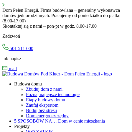
Przejdź
do
Dom Pełen Energii. Firma budowlana – generalny wykonawca
treści
domów jednorodzinnych. Pracujemy od poniedziałku do piątku
(8.00-17.00)
Skontaktuj się z nami – pon-pt w godz. 8.00-17.00
Zadzwoń
501 511 000
lub napisz
mail
Budowa domu
Zbuduj dom z nami
Poznaj najlepsze technologie
Etapy budowy domu
Zaufaj ekspertom
Buduj bez stresu
Dom energooszczędny
5 SPOSOBÓW NA…
Dom w cenie mieszkania
Projekty
WSZYSTKIE