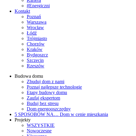
Kariera
#Energiczni
Kontakt
Poznań
Warszawa
Wrocław
Łódź
Trójmiasto
Chorzów
Kraków
Bydgoszcz
Szczecin
Rzeszów
Budowa domu
Zbuduj dom z nami
Poznaj najlepsze technologie
Etapy budowy domu
Zaufaj ekspertom
Buduj bez stresu
Dom energooszczędny
5 SPOSOBÓW NA…
Dom w cenie mieszkania
Projekty
WSZYSTKIE
Nowoczesne