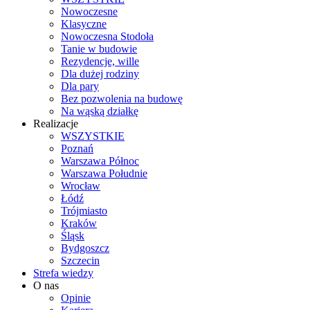
Nowoczesne
Klasyczne
Nowoczesna Stodoła
Tanie w budowie
Rezydencje, wille
Dla dużej rodziny
Dla pary
Bez pozwolenia na budowę
Na wąską działkę
Realizacje
WSZYSTKIE
Poznań
Warszawa Północ
Warszawa Południe
Wrocław
Łódź
Trójmiasto
Kraków
Śląsk
Bydgoszcz
Szczecin
Strefa wiedzy
O nas
Opinie