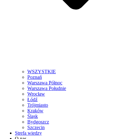
WSZYSTKIE
Poznań
Warszawa Północ
Warszawa Południe
Wrocław
Łódź
Trójmiasto
Kraków
Śląsk
Bydgoszcz
Szczecin
Strefa wiedzy
O nas