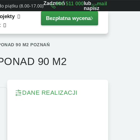
Zadzwoń
lub
501 511 000
mail
 piątku (8.00-17.00)
napisz
ojekty
Bezpłatna wycena
t
ONAD 90 M2 POZNAŃ
ONAD 90 M2
DANE REALIZACJI