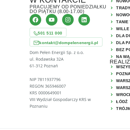
W KONTAKCIE
NOWO
PRACUJEMY OD PONIEDZIAŁKU
TRAD
DO PIĄTKU (8.00-17.00)
NOWO
TANIE
WILLE
501 511 000
DLA D
kontakt@dompelenenergii.pl
DLA P
BEZ P
Dom Pełen Energii Sp. z o.o.
NA WĄ
ul. Rodawska 32A
REALI
61-312 Poznań
WSZYS
POZN
NIP 7811937796
WARS
REGON 365946007
WARSZ
KRS 0000649001
WROC
VIII Wydział Gospodarczy KRS w
ŁÓDŹ
Poznaniu
TRÓJ