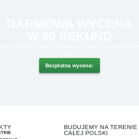
DARMOWA WYCENA
W 60 SEKUND
razu!
Bezpłatna wycena
KTY
BUDUJEMY NA TERENIE
CAŁEJ POLSKI
TKIE