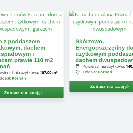
 z poddaszem
Skórzewo.
tkowym, dachem
Energooszczędny d
spadowym i
użytkowym poddasz
ażem prawie 110 m2
dachem dwuspado
nań
Powierzchnia użytkowa:
140
Oddział:
Poznań
owierzchnia użytkowa:
107,00 m²
ddział:
Poznań
Zobacz realizację
Zobacz realizację