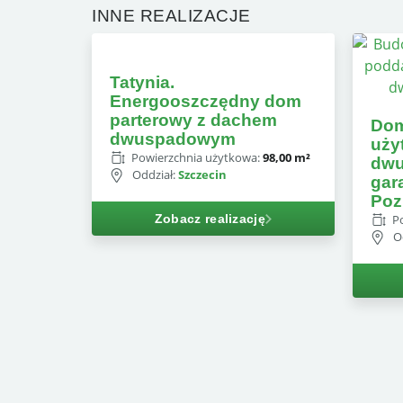
INNE REALIZACJE
Tatynia.
Energooszczędny dom
parterowy z dachem
Dom
dwuspadowym
uży
Powierzchnia użytkowa:
98,00 m²
dwu
Oddział:
Szczecin
gar
Poz
P
Zobacz realizację
O