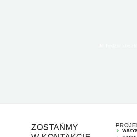
 Ile będzie kosztował Twój dom? Znamy odpowiedź! Wypełnij formularz i otrzymaj wycenę od 
PROJE
ZOSTAŃMY
WSZYS