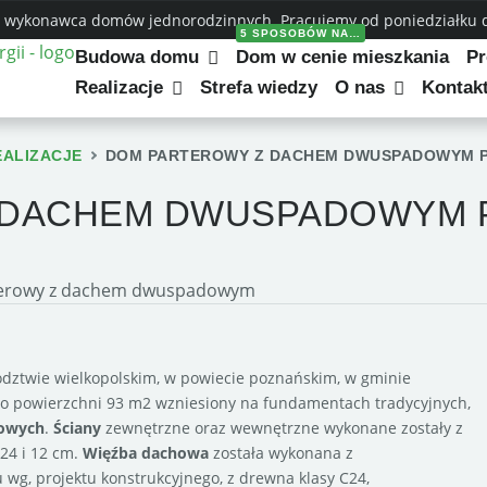
 wykonawca domów jednorodzinnych. Pracujemy od poniedziałku do
5 SPOSOBÓW NA…
Budowa domu
Dom w cenie mieszkania
Pr
Realizacje
Strefa wiedzy
O nas
Kontak
EALIZACJE
DOM PARTEROWY Z DACHEM DWUSPADOWYM P
 DACHEM DWUSPADOWYM P
dztwie wielkopolskim, w powiecie poznańskim, w gminie
 o powierzchni 93 m2 wzniesiony na fundamentach tradycyjnych,
owych
.
Ściany
zewnętrzne oraz wewnętrzne wykonane zostały z
24 i 12 cm.
Więźba dachowa
została wykonana z
wg, projektu konstrukcyjnego, z drewna klasy C24,