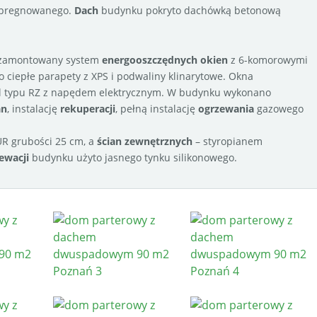
impregnowanego.
Dach
budynku pokryto dachówką betonową
j zamontowany system
energooszczędnych okien
z 6-komorowymi
o ciepłe parapety z XPS i podwaliny klinarytowe. Okna
ol typu RZ z napędem elektrycznym. W budynku wykonano
an
, instalację
rekuperacji
, pełną instalację
ogrzewania
gazowego
R grubości 25 cm, a
ścian zewnętrznych
– styropianem
ewacji
budynku użyto jasnego tynku silikonowego.