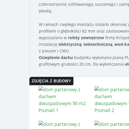
czterostronnie szlifowanego, suszonego i za
płaską.
W ramach ciepłego montażu stolarki okienne
profilami o głębokości 82 mm oraz zastosowan
wyposażono w
rolety zewnętrzne
firmy Krisp
instalację
elektryczną
,
teletechniczną
,
wod-k
z piecem i CWU.
Ocieplenie dachu
budynku wykonano pianą PU
grafitowym grubości 20 cm. Do wykończenia
el
ZDJĘCIA Z BUDOWY