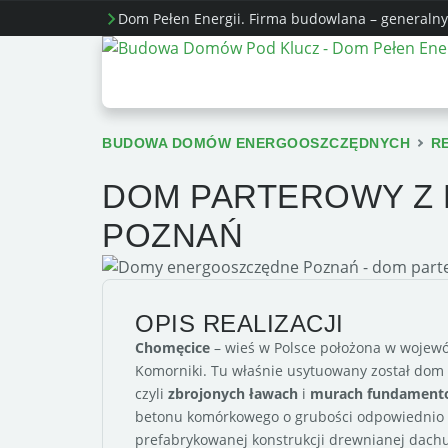
Dom Pełen Energii. Firma budowlana – generalny
BUDOWA DOMÓW ENERGOOSZCZĘDNYCH
R
DOM PARTEROWY Z
POZNAŃ
OPIS REALIZACJI
Chomęcice
– wieś w Polsce położona w wojewó
Komorniki. Tu właśnie usytuowany został dom
czyli
zbrojonych ławach
i
murach fundament
betonu komórkowego o grubości odpowiednio 
prefabrykowanej konstrukcji drewnianej dachu 