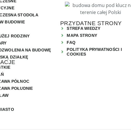
CZESNE
YCYJNE
CZESNA STODOŁA
 W BUDOWIE
PRZYDATNE STRONY
STREFA WIEDZY
MAPA STRONY
UŻEJ RODZINY
FAQ
ARY
POLITYKA PRYWATNOŚCI I
OZWOLENIA NA BUDOWĘ
COOKIES
SKĄ DZIAŁKĘ
ZACJE
TKIE
AŃ
ZAWA PÓŁNOC
AWA POŁUDNIE
ŁAW
MIASTO