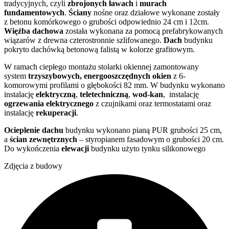
tradycyjnych, czyli
zbrojonych ławach
i
murach
fundamentowych
.
Ściany
nośne oraz działowe wykonane zostały
z betonu komórkowego o grubości odpowiednio 24 cm i 12cm.
Więźba dachowa
została wykonana za pomocą prefabrykowanych
wiązarów z drewna czterostronnie szlifowanego.
Dach
budynku
pokryto dachówką betonową falistą w kolorze grafitowym.
W ramach ciepłego montażu stolarki okiennej zamontowany
system
trzyszybowych, energooszczędnych okien
z 6-
komorowymi profilami o głębokości 82 mm. W budynku wykonano
instalację
elektryczną
,
teletechniczną
,
wod-kan
, instalację
ogrzewania elektrycznego
z czujnikami oraz termostatami oraz
instalację
rekuperacji
.
Ocieplenie dachu
budynku wykonano pianą PUR grubości 25 cm,
a
ścian zewnętrznych
– styropianem fasadowym o grubości 20 cm.
Do wykończenia
elewacji
budynku użyto tynku silikonowego
Zdjęcia z budowy