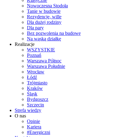
Klasyczne
Nowoczesna Stodoła
Tanie w budowie
Rezydencje, wille
Dla dużej rodziny
Dla pary
Bez pozwolenia na budowę
Na wąską działkę
Realizacje
WSZYSTKIE
Poznań
Warszawa Północ
Warszawa Południe
Wrocław
Łódź
Trójmiasto
Kraków
Śląsk
Bydgoszcz
Szczecin
Strefa wiedzy
O nas
Opinie
Kariera
#Energiczni