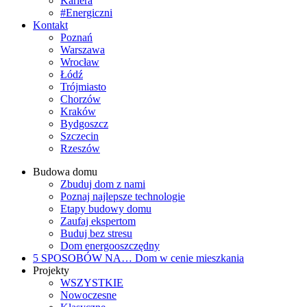
Kariera
#Energiczni
Kontakt
Poznań
Warszawa
Wrocław
Łódź
Trójmiasto
Chorzów
Kraków
Bydgoszcz
Szczecin
Rzeszów
Budowa domu
Zbuduj dom z nami
Poznaj najlepsze technologie
Etapy budowy domu
Zaufaj ekspertom
Buduj bez stresu
Dom energooszczędny
5 SPOSOBÓW NA…
Dom w cenie mieszkania
Projekty
WSZYSTKIE
Nowoczesne