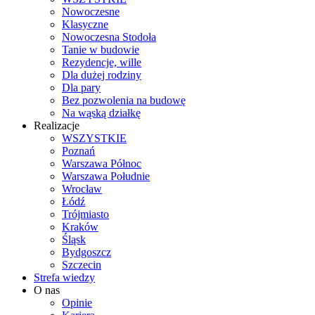
Nowoczesne
Klasyczne
Nowoczesna Stodoła
Tanie w budowie
Rezydencje, wille
Dla dużej rodziny
Dla pary
Bez pozwolenia na budowę
Na wąską działkę
Realizacje
WSZYSTKIE
Poznań
Warszawa Północ
Warszawa Południe
Wrocław
Łódź
Trójmiasto
Kraków
Śląsk
Bydgoszcz
Szczecin
Strefa wiedzy
O nas
Opinie