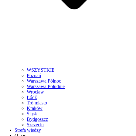
WSZYSTKIE
Poznań
Warszawa Północ
Warszawa Południe
Wrocław
Łódź
Trójmiasto
Kraków
Śląsk
Bydgoszcz
Szczecin
Strefa wiedzy
O nas