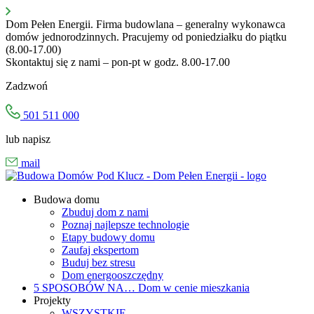
Przejdź
do
Dom Pełen Energii. Firma budowlana – generalny wykonawca
treści
domów jednorodzinnych. Pracujemy od poniedziałku do piątku
(8.00-17.00)
Skontaktuj się z nami – pon-pt w godz. 8.00-17.00
Zadzwoń
501 511 000
lub napisz
mail
Budowa domu
Zbuduj dom z nami
Poznaj najlepsze technologie
Etapy budowy domu
Zaufaj ekspertom
Buduj bez stresu
Dom energooszczędny
5 SPOSOBÓW NA…
Dom w cenie mieszkania
Projekty
WSZYSTKIE