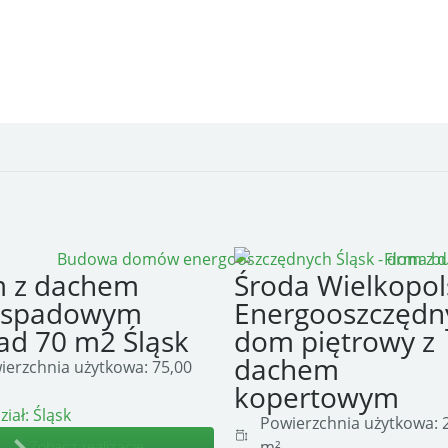
 z dachem
Środa Wielkopol
spadowym
Energooszczędn
ad 70 m2 Śląsk
dom piętrowy z
dachem
ierzchnia użytkowa:
75,00
kopertowym
ział:
Śląsk
Powierzchnia użytkowa:
2
m²
Zobacz realizację