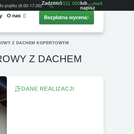
Zadzwoń
lub
501 511 000
mail
 piątku (8.00-17.00)
napisz
y
O nas
Bezpłatna wycena
ROWY Z DACHEM KOPERTOWYM
ROWY Z DACHEM
DANE REALIZACJI