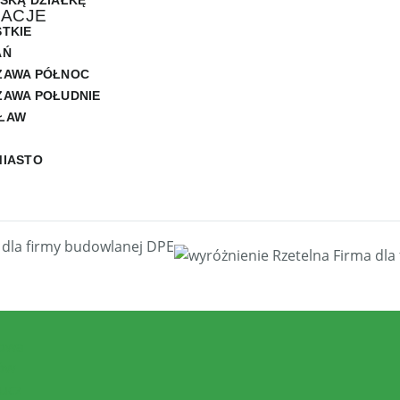
SKĄ DZIAŁKĘ
ZACJE
TKIE
AŃ
ZAWA PÓŁNOC
AWA POŁUDNIE
ŁAW
MIASTO