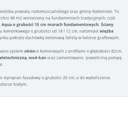
siedziba powiatu radomszczańskiego oraz gminy Radomsko. To
zchni 98 m2 wzniesiony na fundamentach tradycyjnych, czyli
 Aqua o grubości 15 cm murach fundamentowych
.
Ściany
nu komórkowego o grubości od 18 i 12 cm, natomiast
więźba
nku pokryto dachówką betonową falistą w kolorze grafitowym.
wano system
okien
6 komorowych z profilami o głębokości 82cm.
teletechniczną
,
wod-kan
oraz zamontowano powietrzną pompę
a.
 styropian fasadowy o grubości 20 cm, a do wykończenia
olorze białym.