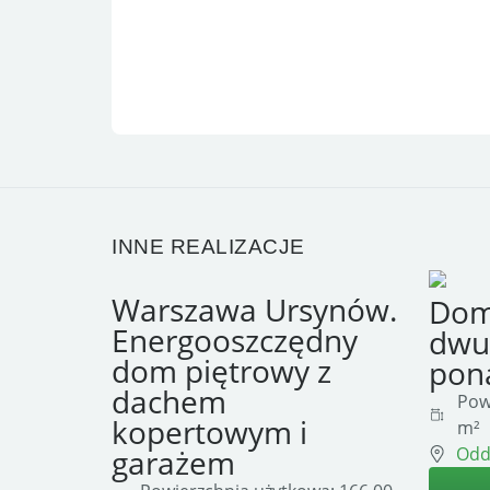
INNE REALIZACJE
Warszawa Ursynów.
Dom
Energooszczędny
dwu
dom piętrowy z
pon
dachem
Pow
kopertowym i
m²
Odd
garażem