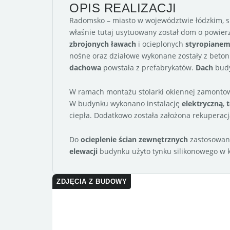
OPIS REALIZACJI
Radomsko – miasto w województwie łódzkim, 
właśnie tutaj usytuowany został dom o powier
zbrojonych ławach
i ocieplonych
styropianem
nośne oraz działowe wykonane zostały z beto
dachowa
powstała z prefabrykatów.
Dach
budy
W ramach montażu stolarki okiennej zamonto
W budynku wykonano instalację
elektryczną
,
ciepła. Dodatkowo została założona rekuperacj
Do
ocieplenie ścian zewnętrznych
zastosowano
elewacji
budynku użyto tynku silikonowego w k
ZDJĘCIA Z BUDOWY