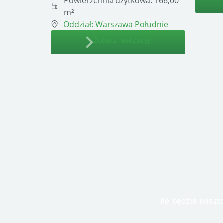
Powierzchnia użytkowa:
166,00
m²
Oddział:
Warszawa Południe
Zobacz realizację
 Ile będzie kosztował Twój dom? Znamy odpowiedź! Wypełnij formularz i otrzymaj wycenę od 