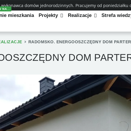
 wykonawca domów jednorodzinnych. Pracujemy od poniedziałku do
W NA…
nie mieszkania
Projekty
Realizacje
Strefa wiedz
EALIZACJE
RADOMSKO. ENERGOOSZCZĘDNY DOM PARTE
OOSZCZĘDNY DOM PARTE