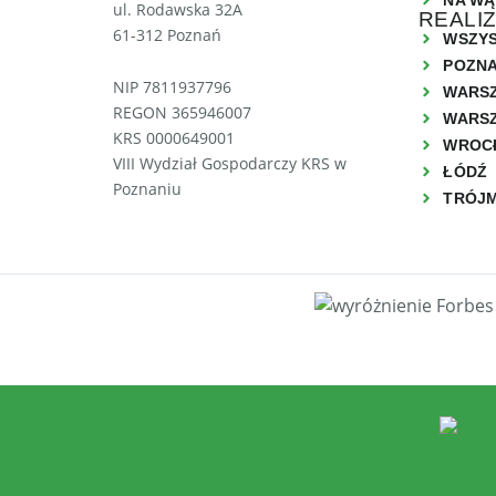
NA WĄ
ul. Rodawska 32A
REALI
61-312 Poznań
WSZYS
POZN
NIP 7811937796
WARS
REGON 365946007
WARSZ
KRS 0000649001
WROC
VIII Wydział Gospodarczy KRS w
ŁÓDŹ
Poznaniu
TRÓJ