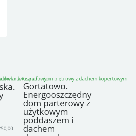
Gortatowo.
ska.
Energooszczędny
y
dom parterowy z
użytkowym
poddaszem i
dachem
50,00