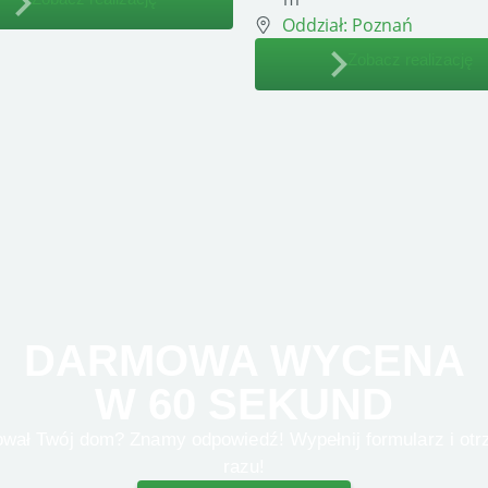
Oddział:
Poznań
Zobacz realizację
DARMOWA WYCENA
W 60 SEKUND
razu!