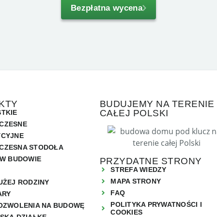
Bezpłatna wycena
KTY
BUDUJEMY NA TERENIE
CAŁEJ POLSKI
TKIE
CZESNE
YCYJNE
CZESNA STODOŁA
 W BUDOWIE
PRZYDATNE STRONY
STREFA WIEDZY
MAPA STRONY
UŻEJ RODZINY
FAQ
ARY
POLITYKA PRYWATNOŚCI I
OZWOLENIA NA BUDOWĘ
COOKIES