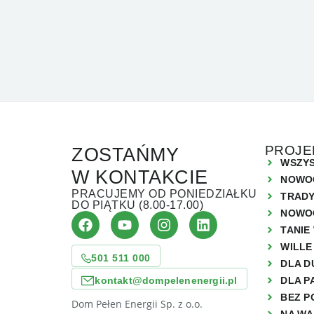
PROJE
ZOSTAŃMY
WSZYS
W KONTAKCIE
NOWO
PRACUJEMY OD PONIEDZIAŁKU
TRAD
DO PIĄTKU (8.00-17.00)
NOWO
TANIE
WILLE
501 511 000
DLA D
kontakt@dompelenenergii.pl
DLA P
BEZ P
Dom Pełen Energii Sp. z o.o.