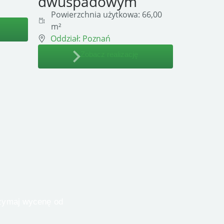
dwuspadowym
Powierzchnia użytkowa:
66,00
m²
Oddział:
Poznań
Zobacz realizację