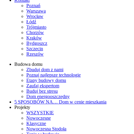
Kontakt
Poznań
Warszawa
Wrocław
Łódź
Trójmiasto
Chorzów
Kraków
Bydgoszcz
Szczecin
Rzeszów
Budowa domu
Zbuduj dom z nami
Poznaj najlepsze technologie
Etapy budowy domu
Zaufaj ekspertom
Buduj bez stresu
Dom energooszczędny
5 SPOSOBÓW NA…
Dom w cenie mieszkania
Projekty
WSZYSTKIE
Nowoczesne
Klasyczne
Nowoczesna Stodoła