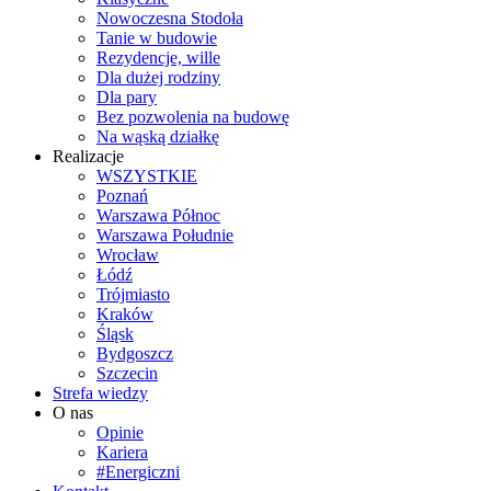
Nowoczesna Stodoła
Tanie w budowie
Rezydencje, wille
Dla dużej rodziny
Dla pary
Bez pozwolenia na budowę
Na wąską działkę
Realizacje
WSZYSTKIE
Poznań
Warszawa Północ
Warszawa Południe
Wrocław
Łódź
Trójmiasto
Kraków
Śląsk
Bydgoszcz
Szczecin
Strefa wiedzy
O nas
Opinie
Kariera
#Energiczni