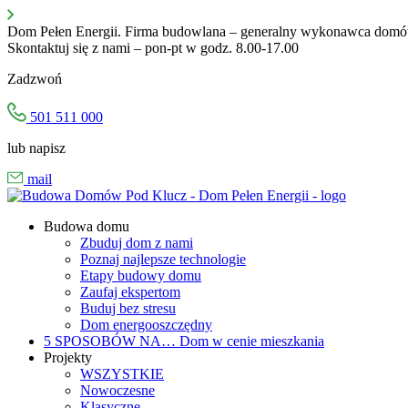
Przejdź
do
Dom Pełen Energii. Firma budowlana – generalny wykonawca domów 
treści
Skontaktuj się z nami – pon-pt w godz. 8.00-17.00
Zadzwoń
501 511 000
lub napisz
mail
Budowa domu
Zbuduj dom z nami
Poznaj najlepsze technologie
Etapy budowy domu
Zaufaj ekspertom
Buduj bez stresu
Dom energooszczędny
5 SPOSOBÓW NA…
Dom w cenie mieszkania
Projekty
WSZYSTKIE
Nowoczesne
Klasyczne