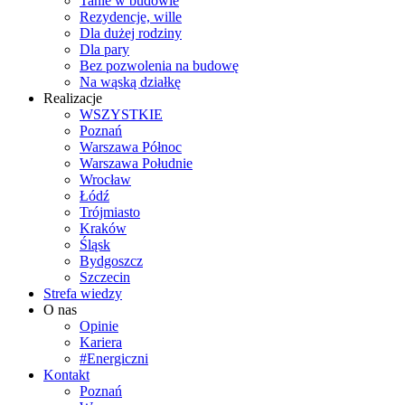
Tanie w budowie
Rezydencje, wille
Dla dużej rodziny
Dla pary
Bez pozwolenia na budowę
Na wąską działkę
Realizacje
WSZYSTKIE
Poznań
Warszawa Północ
Warszawa Południe
Wrocław
Łódź
Trójmiasto
Kraków
Śląsk
Bydgoszcz
Szczecin
Strefa wiedzy
O nas
Opinie
Kariera
#Energiczni
Kontakt
Poznań