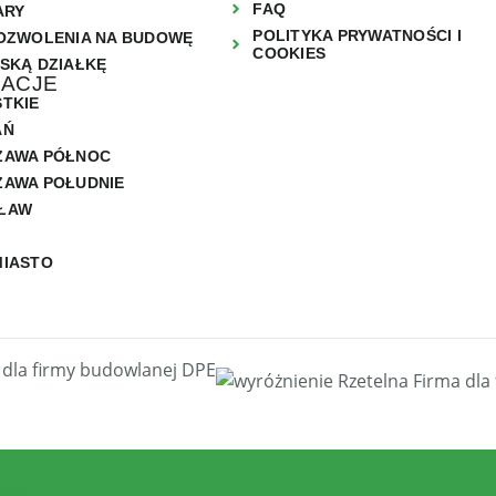
FAQ
ARY
POLITYKA PRYWATNOŚCI I
OZWOLENIA NA BUDOWĘ
COOKIES
SKĄ DZIAŁKĘ
ZACJE
TKIE
AŃ
ZAWA PÓŁNOC
AWA POŁUDNIE
ŁAW
MIASTO