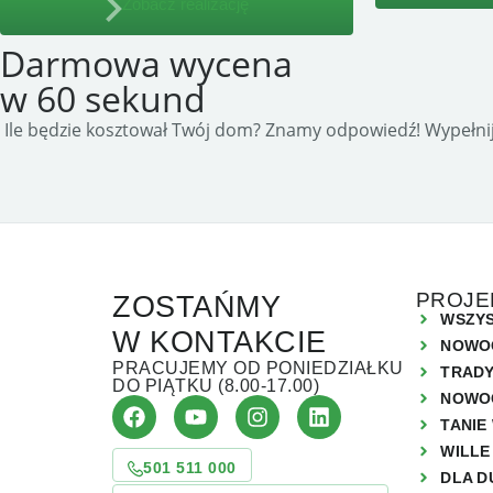
Zobacz realizację
Darmowa wycena
w 60 sekund
 Ile będzie kosztował Twój dom? Znamy odpowiedź! Wypełnij
PROJE
ZOSTAŃMY
WSZYS
W KONTAKCIE
NOWO
PRACUJEMY OD PONIEDZIAŁKU
TRAD
DO PIĄTKU (8.00-17.00)
NOWO
TANIE
WILLE
501 511 000
DLA D