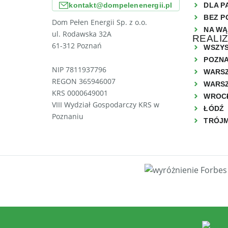
kontakt@dompelenenergii.pl
DLA P
BEZ P
Dom Pełen Energii Sp. z o.o.
NA WĄ
ul. Rodawska 32A
REALI
61-312 Poznań
WSZYS
POZN
NIP 7811937796
WARS
REGON 365946007
WARSZ
KRS 0000649001
WROC
VIII Wydział Gospodarczy KRS w
ŁÓDŹ
Poznaniu
TRÓJ