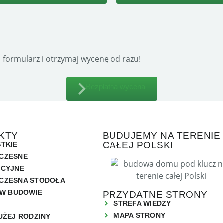
 formularz i otrzymaj wycenę od razu!
Bezpłatna wycena
KTY
BUDUJEMY NA TERENIE
CAŁEJ POLSKI
TKIE
CZESNE
YCYJNE
CZESNA STODOŁA
 W BUDOWIE
PRZYDATNE STRONY
STREFA WIEDZY
MAPA STRONY
UŻEJ RODZINY