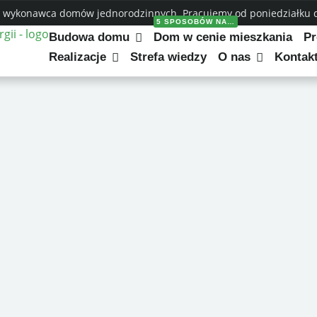
 wykonawca domów jednorodzinnych. Pracujemy od poniedziałku do
5 SPOSOBÓW NA…
energooszczędny
Budowa domu
Dom w cenie mieszkania
Pr
zędny
Realizacje
Strefa wiedzy
O nas
Kontak