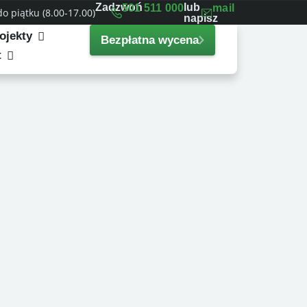
Zadzwoń
lub
501 511 000
mail
 piątku (8.00-17.00)
napisz
ojekty
Bezpłatna wycena
t