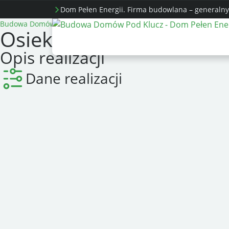
Dom Pełen Energii. Firma budowlana – generalny
Budowa Domów Energooszczędnych
Realizacje
Osiek. Dom 
Osiek. Dom energooszc
Opis realizacji
Dane realizacji