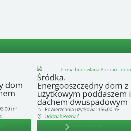
Śródka.
ny dom
Energooszczędny dom z
chem
użytkowym poddaszem i
dachem dwuspadowym
3,00 m²
Powierzchnia użytkowa:
156,00 m²
c
Oddział:
Poznań
ję
Zobacz realizację