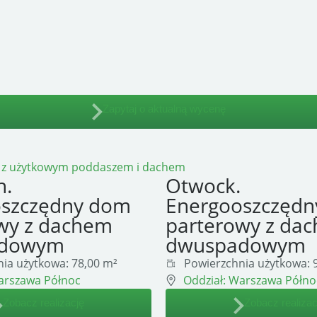
Zapytaj o aktualną wycenę
n.
Otwock.
oszczędny dom
Energooszczęd
wy z dachem
parterowy z da
adowym
dwuspadowym
ia użytkowa:
78,00 m²
Powierzchnia użytkowa:
9
rszawa Północ
Oddział:
Warszawa Półno
Zobacz realizację
Zobacz realizac