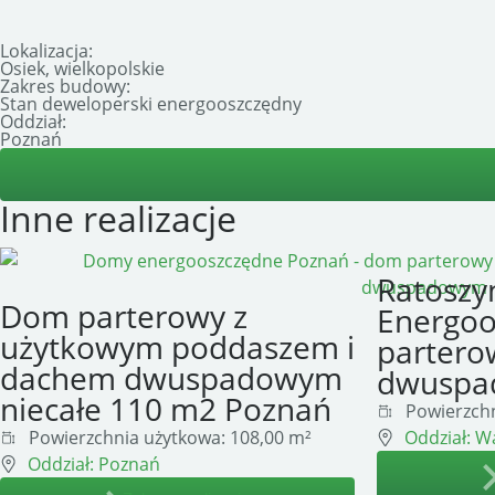
Lokalizacja:
Osiek, wielkopolskie
Zakres budowy:
Stan deweloperski energooszczędny
Oddział:
Poznań
Inne realizacje
Ratoszy
Dom parterowy z
Energo
użytkowym poddaszem i
partero
dachem dwuspadowym
dwusp
niecałe 110 m2 Poznań
Powierzchn
Powierzchnia użytkowa:
108,00 m²
Oddział:
Wa
Oddział:
Poznań