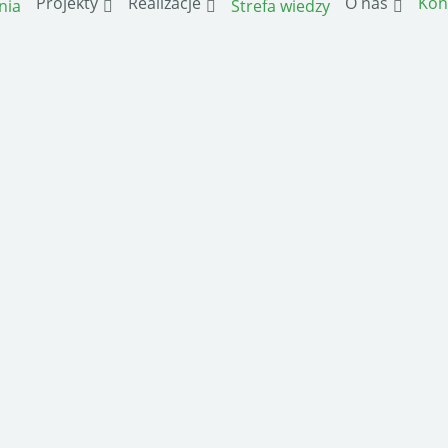
Projekty
Realizacje
O nas
Kon
nia
Strefa wiedzy