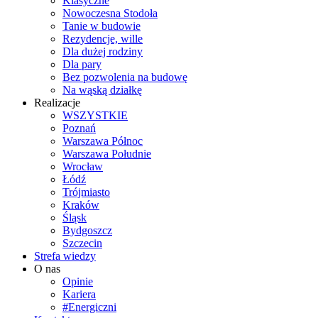
Klasyczne
Nowoczesna Stodoła
Tanie w budowie
Rezydencje, wille
Dla dużej rodziny
Dla pary
Bez pozwolenia na budowę
Na wąską działkę
Realizacje
WSZYSTKIE
Poznań
Warszawa Północ
Warszawa Południe
Wrocław
Łódź
Trójmiasto
Kraków
Śląsk
Bydgoszcz
Szczecin
Strefa wiedzy
O nas
Opinie
Kariera
#Energiczni