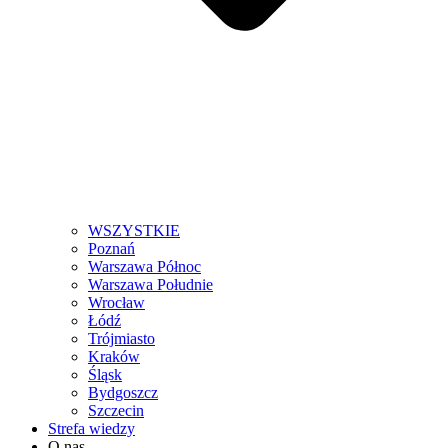
WSZYSTKIE
Poznań
Warszawa Północ
Warszawa Południe
Wrocław
Łódź
Trójmiasto
Kraków
Śląsk
Bydgoszcz
Szczecin
Strefa wiedzy
O nas