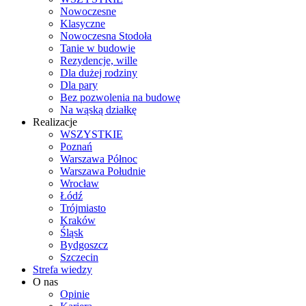
Nowoczesne
Klasyczne
Nowoczesna Stodoła
Tanie w budowie
Rezydencje, wille
Dla dużej rodziny
Dla pary
Bez pozwolenia na budowę
Na wąską działkę
Realizacje
WSZYSTKIE
Poznań
Warszawa Północ
Warszawa Południe
Wrocław
Łódź
Trójmiasto
Kraków
Śląsk
Bydgoszcz
Szczecin
Strefa wiedzy
O nas
Opinie