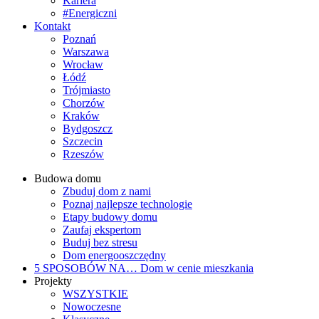
Kariera
#Energiczni
Kontakt
Poznań
Warszawa
Wrocław
Łódź
Trójmiasto
Chorzów
Kraków
Bydgoszcz
Szczecin
Rzeszów
Budowa domu
Zbuduj dom z nami
Poznaj najlepsze technologie
Etapy budowy domu
Zaufaj ekspertom
Buduj bez stresu
Dom energooszczędny
5 SPOSOBÓW NA…
Dom w cenie mieszkania
Projekty
WSZYSTKIE
Nowoczesne