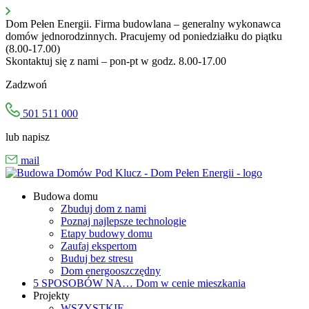
Przejdź
do
Dom Pełen Energii. Firma budowlana – generalny wykonawca
treści
domów jednorodzinnych. Pracujemy od poniedziałku do piątku
(8.00-17.00)
Skontaktuj się z nami – pon-pt w godz. 8.00-17.00
Zadzwoń
501 511 000
lub napisz
mail
Budowa domu
Zbuduj dom z nami
Poznaj najlepsze technologie
Etapy budowy domu
Zaufaj ekspertom
Buduj bez stresu
Dom energooszczędny
5 SPOSOBÓW NA…
Dom w cenie mieszkania
Projekty
WSZYSTKIE