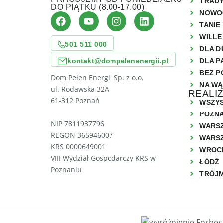
TRAD
DO PIĄTKU (8.00-17.00)
NOWO
TANIE
WILLE
501 511 000
DLA D
kontakt@dompelenenergii.pl
DLA P
BEZ P
Dom Pełen Energii Sp. z o.o.
NA WĄ
ul. Rodawska 32A
REALI
61-312 Poznań
WSZYS
POZN
NIP 7811937796
WARS
REGON 365946007
WARSZ
KRS 0000649001
WROC
VIII Wydział Gospodarczy KRS w
ŁÓDŹ
Poznaniu
TRÓJ