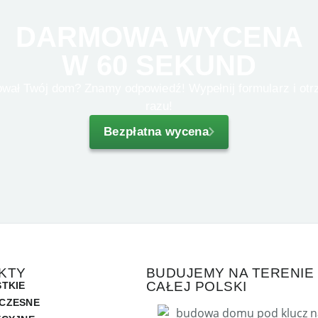
DARMOWA WYCENA
W 60 SEKUND
razu!
Bezpłatna wycena
KTY
BUDUJEMY NA TERENIE
CAŁEJ POLSKI
TKIE
CZESNE