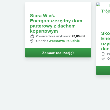
Stara Wieś.
Energooszczędny dom
parterowy z dachem
kopertowym
Sko
Powierzchnia użytkowa:
93,00 m²
Ene
Oddział:
Warszawa Południe
uży
da
Zobacz realizację
P
O