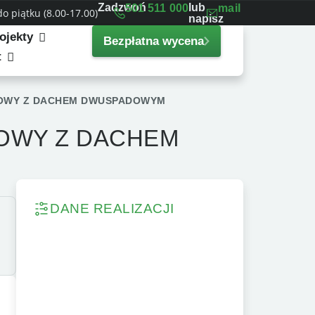
Zadzwoń
lub
501 511 000
mail
 piątku (8.00-17.00)
napisz
ojekty
Bezpłatna wycena
t
ROWY Z DACHEM DWUSPADOWYM
OWY Z DACHEM
DANE REALIZACJI