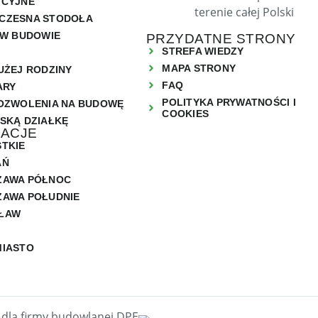
YCYJNE
CZESNA STODOŁA
 W BUDOWIE
PRZYDATNE STRONY
STREFA WIEDZY
MAPA STRONY
UŻEJ RODZINY
FAQ
ARY
POLITYKA PRYWATNOŚCI I
OZWOLENIA NA BUDOWĘ
COOKIES
SKĄ DZIAŁKĘ
ZACJE
TKIE
AŃ
ZAWA PÓŁNOC
AWA POŁUDNIE
ŁAW
MIASTO