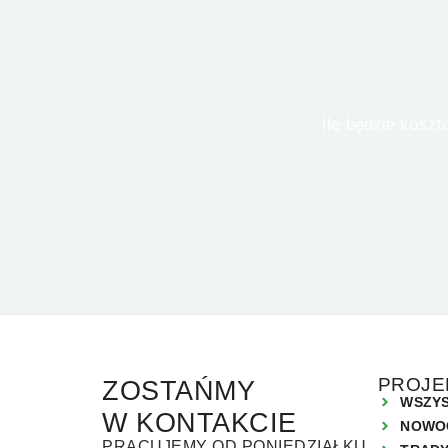
 Ile będzie kosztował Twój dom? Znamy odpowiedź! Wypełnij formularz i otrzymaj wycenę od 
PROJE
ZOSTAŃMY
WSZYS
W KONTAKCIE
NOWO
PRACUJEMY OD PONIEDZIAŁKU