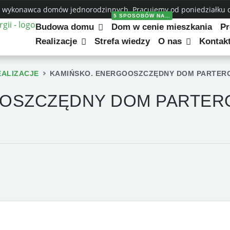
 wykonawca domów jednorodzinnych. Pracujemy od poniedziałku do
5 SPOSOBÓW NA…
Budowa domu
Dom w cenie mieszkania
Pr
Realizacje
Strefa wiedzy
O nas
Kontak
EALIZACJE
KAMIŃSKO. ENERGOOSZCZĘDNY DOM PARTE
OOSZCZĘDNY DOM PARTER