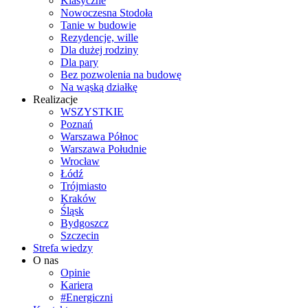
Klasyczne
Nowoczesna Stodoła
Tanie w budowie
Rezydencje, wille
Dla dużej rodziny
Dla pary
Bez pozwolenia na budowę
Na wąską działkę
Realizacje
WSZYSTKIE
Poznań
Warszawa Północ
Warszawa Południe
Wrocław
Łódź
Trójmiasto
Kraków
Śląsk
Bydgoszcz
Szczecin
Strefa wiedzy
O nas
Opinie
Kariera
#Energiczni