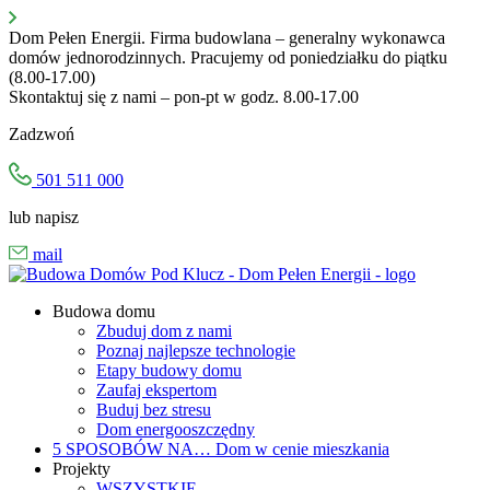
Przejdź
do
Dom Pełen Energii. Firma budowlana – generalny wykonawca
treści
domów jednorodzinnych. Pracujemy od poniedziałku do piątku
(8.00-17.00)
Skontaktuj się z nami – pon-pt w godz. 8.00-17.00
Zadzwoń
501 511 000
lub napisz
mail
Budowa domu
Zbuduj dom z nami
Poznaj najlepsze technologie
Etapy budowy domu
Zaufaj ekspertom
Buduj bez stresu
Dom energooszczędny
5 SPOSOBÓW NA…
Dom w cenie mieszkania
Projekty
WSZYSTKIE