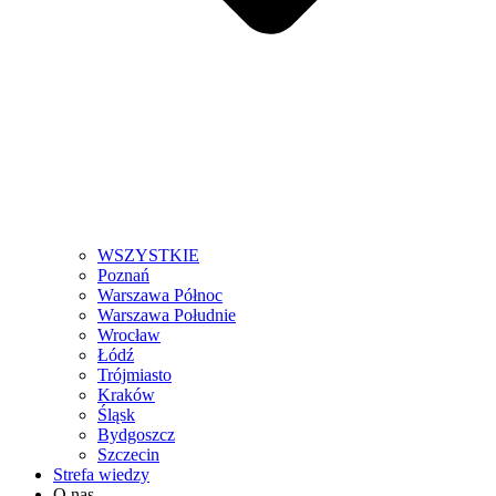
WSZYSTKIE
Poznań
Warszawa Północ
Warszawa Południe
Wrocław
Łódź
Trójmiasto
Kraków
Śląsk
Bydgoszcz
Szczecin
Strefa wiedzy
O nas