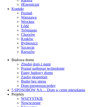
Kariera
#Energiczni
Kontakt
Poznań
Warszawa
Wrocław
Łódź
Trójmiasto
Chorzów
Kraków
Bydgoszcz
Szczecin
Rzeszów
Budowa domu
Zbuduj dom z nami
Poznaj najlepsze technologie
Etapy budowy domu
Zaufaj ekspertom
Buduj bez stresu
Dom energooszczędny
5 SPOSOBÓW NA…
Dom w cenie mieszkania
Projekty
WSZYSTKIE
Nowoczesne