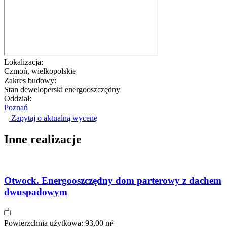
Lokalizacja:
Czmoń, wielkopolskie
Zakres budowy:
Stan deweloperski energooszczędny
Oddział:
Poznań
Zapytaj o aktualną wycenę
Inne realizacje
Otwock. Energooszczędny dom parterowy z dachem
dwuspadowym
Powierzchnia użytkowa:
93,00 m²