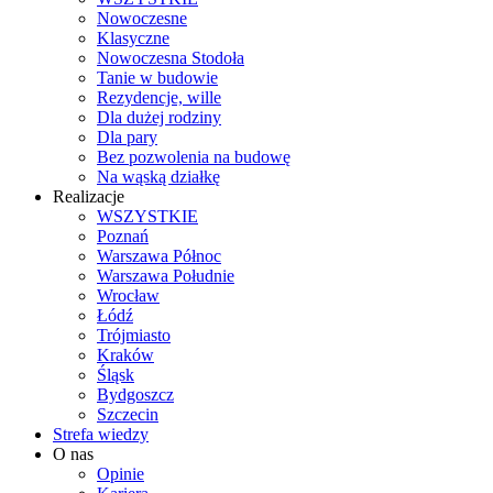
Nowoczesne
Klasyczne
Nowoczesna Stodoła
Tanie w budowie
Rezydencje, wille
Dla dużej rodziny
Dla pary
Bez pozwolenia na budowę
Na wąską działkę
Realizacje
WSZYSTKIE
Poznań
Warszawa Północ
Warszawa Południe
Wrocław
Łódź
Trójmiasto
Kraków
Śląsk
Bydgoszcz
Szczecin
Strefa wiedzy
O nas
Opinie