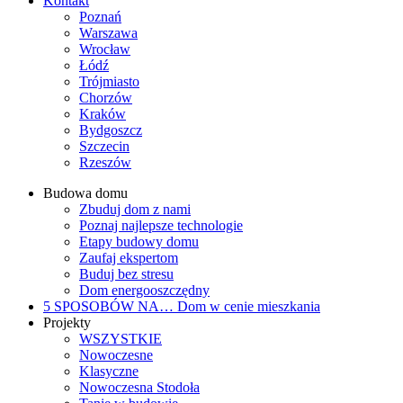
Kontakt
Poznań
Warszawa
Wrocław
Łódź
Trójmiasto
Chorzów
Kraków
Bydgoszcz
Szczecin
Rzeszów
Budowa domu
Zbuduj dom z nami
Poznaj najlepsze technologie
Etapy budowy domu
Zaufaj ekspertom
Buduj bez stresu
Dom energooszczędny
5 SPOSOBÓW NA…
Dom w cenie mieszkania
Projekty
WSZYSTKIE
Nowoczesne
Klasyczne
Nowoczesna Stodoła