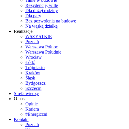
Tanie w budowie
Rezydencje, wille
Dla dużej rodziny
Dla pary
Bez pozwolenia na budowę
Na wąską działkę
Realizacje
WSZYSTKIE
Poznań
Warszawa Północ
Warszawa Południe
Wrocław
Łódź
Trójmiasto
Kraków
Śląsk
Bydgoszcz
Szczecin
Strefa wiedzy
O nas
Opinie
Kariera
#Energiczni
Kontakt
Poznań