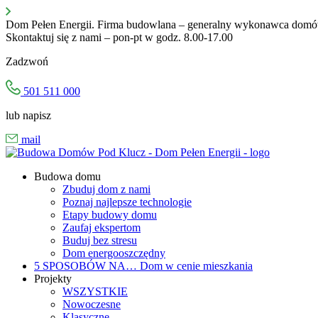
Przejdź
do
Dom Pełen Energii. Firma budowlana – generalny wykonawca domów 
treści
Skontaktuj się z nami – pon-pt w godz. 8.00-17.00
Zadzwoń
501 511 000
lub napisz
mail
Budowa domu
Zbuduj dom z nami
Poznaj najlepsze technologie
Etapy budowy domu
Zaufaj ekspertom
Buduj bez stresu
Dom energooszczędny
5 SPOSOBÓW NA…
Dom w cenie mieszkania
Projekty
WSZYSTKIE
Nowoczesne
Klasyczne