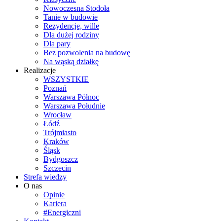
Nowoczesna Stodoła
Tanie w budowie
Rezydencje, wille
Dla dużej rodziny
Dla pary
Bez pozwolenia na budowę
Na wąską działkę
Realizacje
WSZYSTKIE
Poznań
Warszawa Północ
Warszawa Południe
Wrocław
Łódź
Trójmiasto
Kraków
Śląsk
Bydgoszcz
Szczecin
Strefa wiedzy
O nas
Opinie
Kariera
#Energiczni