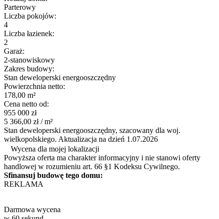
Parterowy
Liczba pokojów:
4
Liczba łazienek:
2
Garaż:
2-stanowiskowy
Zakres budowy:
Stan deweloperski energooszczędny
Powierzchnia netto:
178,00 m²
Cena netto od:
955 000 zł
5 366,00 zł / m²
Stan deweloperski energooszczędny, szacowany dla woj.
wielkopolskiego. Aktualizacja na dzień 1.07.2026
Wycena dla mojej lokalizacji
Powyższa oferta ma charakter informacyjny i nie stanowi oferty
handlowej w rozumieniu art. 66 §1 Kodeksu Cywilnego.
Sfinansuj budowę tego domu:
REKLAMA
Darmowa wycena
w 60 sekund