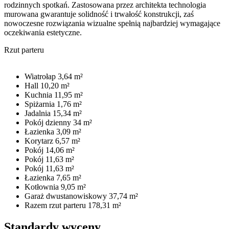
rodzinnych spotkań. Zastosowana przez architekta technologia
murowana gwarantuje solidność i trwałość konstrukcji, zaś
nowoczesne rozwiązania wizualne spełnią najbardziej wymagające
oczekiwania estetyczne.
Rzut parteru
Wiatrołap 3,64 m²
Hall 10,20 m²
Kuchnia 11,95 m²
Spiżarnia 1,76 m²
Jadalnia 15,34 m²
Pokój dzienny 34 m²
Łazienka 3,09 m²
Korytarz 6,57 m²
Pokój 14,06 m²
Pokój 11,63 m²
Pokój 11,63 m²
Łazienka 7,65 m²
Kotłownia 9,05 m²
Garaż dwustanowiskowy 37,74 m²
Razem rzut parteru
178,31 m²
Standardy wyceny