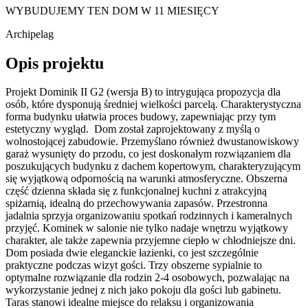
WYBUDUJEMY TEN DOM W 11 MIESIĘCY
Archipelag
Opis projektu
Projekt Dominik II G2 (wersja B) to intrygująca propozycja dla
osób, które dysponują średniej wielkości parcelą. Charakterystyczna
forma budynku ułatwia proces budowy, zapewniając przy tym
estetyczny wygląd. Dom został zaprojektowany z myślą o
wolnostojącej zabudowie. Przemyślano również dwustanowiskowy
garaż wysunięty do przodu, co jest doskonałym rozwiązaniem dla
poszukujących budynku z dachem kopertowym, charakteryzującym
się wyjątkową odpornością na warunki atmosferyczne. Obszerna
część dzienna składa się z funkcjonalnej kuchni z atrakcyjną
spiżarnią, idealną do przechowywania zapasów. Przestronna
jadalnia sprzyja organizowaniu spotkań rodzinnych i kameralnych
przyjęć. Kominek w salonie nie tylko nadaje wnętrzu wyjątkowy
charakter, ale także zapewnia przyjemne ciepło w chłodniejsze dni.
Dom posiada dwie eleganckie łazienki, co jest szczególnie
praktyczne podczas wizyt gości. Trzy obszerne sypialnie to
optymalne rozwiązanie dla rodzin 2-4 osobowych, pozwalając na
wykorzystanie jednej z nich jako pokoju dla gości lub gabinetu.
Taras stanowi idealne miejsce do relaksu i organizowania