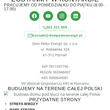
PRACUJEMY OD PONIEDZIAŁKU DO PIĄTKU (8.00-
17.00)
501 511 000
kontakt@dompelenenergii.pl
Dom Pełen Energii Sp. z o.o.
ul. Rodawska 32A
61-312 Poznań
NIP 7811937796
REGON 365946007
KRS 0000649001
VIII Wydział Gospodarczy KRS w Poznaniu
BUDUJEMY NA TERENIE CAŁEJ POLSKI
PRZYDATNE STRONY
STREFA WIEDZY
MAPA STRONY