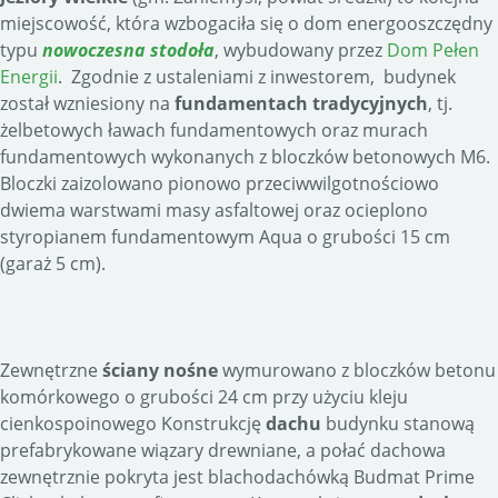
miejscowość, która wzbogaciła się o dom energooszczędny
typu
nowoczesna stodoła
, wybudowany przez
Dom Pełen
Energii
. Zgodnie z ustaleniami z inwestorem, budynek
został wzniesiony na
fundamentach tradycyjnych
, tj.
żelbetowych ławach fundamentowych oraz murach
fundamentowych wykonanych z bloczków betonowych M6.
Bloczki zaizolowano pionowo przeciwwilgotnościowo
dwiema warstwami masy asfaltowej oraz ocieplono
styropianem fundamentowym Aqua o grubości 15 cm
(garaż 5 cm).
Zewnętrzne
ściany nośne
wymurowano z bloczków betonu
komórkowego o grubości 24 cm przy użyciu kleju
cienkospoinowego Konstrukcję
dachu
budynku stanową
prefabrykowane wiązary drewniane, a połać dachowa
zewnętrznie pokryta jest blachodachówką Budmat Prime