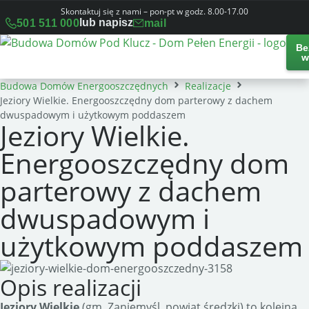
Skontaktuj się z nami – pon-pt w godz. 8.00-17.00
lub napisz
501 511 000
mail
Be
w
Budowa Domów Energooszczędnych
Realizacje
Jeziory Wielkie. Energooszczędny dom parterowy z dachem
dwuspadowym i użytkowym poddaszem
Jeziory Wielkie.
Energooszczędny dom
parterowy z dachem
dwuspadowym i
użytkowym poddaszem
Opis realizacji
Jeziory Wielkie
(gm. Zaniemyśl, powiat średzki) to kolejna