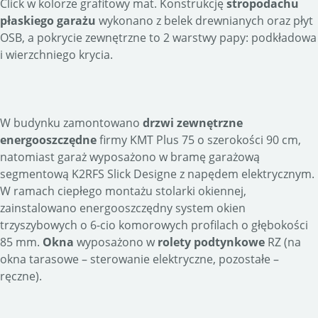
Click w kolorze grafitowy mat. Konstrukcję
stropodachu
płaskiego garażu
wykonano z belek drewnianych oraz płyt
OSB, a pokrycie zewnętrzne to 2 warstwy papy: podkładowa
i wierzchniego krycia.
W budynku zamontowano
drzwi zewnętrzne
energooszczędne
firmy KMT Plus 75 o szerokości 90 cm,
natomiast garaż wyposażono w bramę garażową
segmentową K2RFS Slick Designe z napędem elektrycznym.
W ramach ciepłego montażu stolarki okiennej,
zainstalowano energooszczędny system okien
trzyszybowych o 6-cio komorowych profilach o głębokości
85 mm.
Okna
wyposażono w
rolety podtynkowe
RZ (na
okna tarasowe – sterowanie elektryczne, pozostałe –
ręczne).