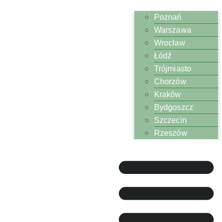
Poznań
Warszawa
Wrocław
Łódź
Trójmiasto
Chorzów
Kraków
Bydgoszcz
Szczecin
Rzeszów