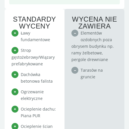
STANDARDY
WYCENA NIE
WYCENY
ZAWIERA
Ławy
Elementów
fundamentowe
ozdobnych poza
obrysem budynku np.
Strop
ramy żelbetowe,
gęstożebrowy/Wiązary
pergole drewniane
prefabrykowane
Tarasów na
Dachówka
gruncie
betonowa falista
Ogrzewanie
elektryczne
Ocieplenie dachu:
Piana PUR
Ocieplenie ścian