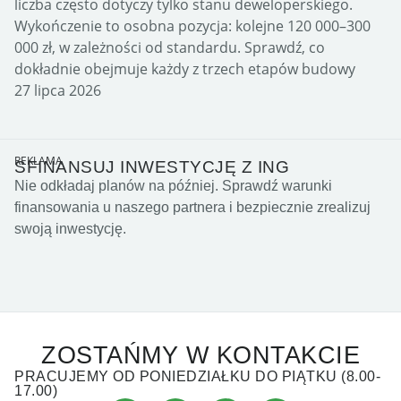
liczba często dotyczy tylko stanu deweloperskiego.
Wykończenie to osobna pozycja: kolejne 120 000–300
000 zł, w zależności od standardu. Sprawdź, co
dokładnie obejmuje każdy z trzech etapów budowy
27 lipca 2026
REKLAMA
SFINANSUJ INWESTYCJĘ Z ING
Nie odkładaj planów na później. Sprawdź warunki
finansowania u naszego partnera i bezpiecznie zrealizuj
swoją inwestycję.
ZOSTAŃMY W KONTAKCIE
PRACUJEMY OD PONIEDZIAŁKU DO PIĄTKU (8.00-
17.00)