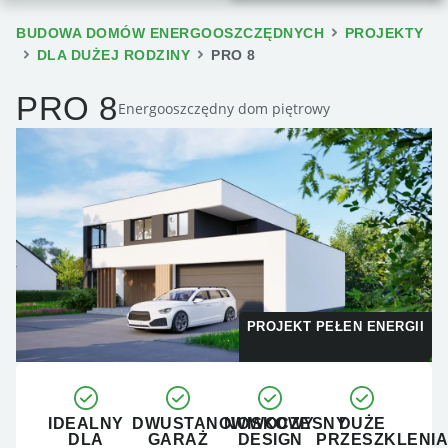
BUDOWA DOMÓW ENERGOOSZCZĘDNYCH
PROJEKTY
DLA DUŻEJ RODZINY
PRO 8
PRO 8
Energooszczędny dom piętrowy
PROJEKT PEŁEN ENERGII
IDEALNY
DWUSTANOWISKOWY
NOWOCZESNY
DUŻE
DLA
GARAŻ
DESIGN
PRZESZKLENIA