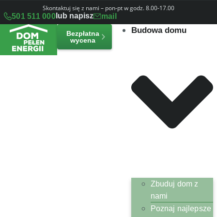
Skontaktuj się z nami – pon-pt w godz. 8.00-17.00
lub napisz
501 511 000
mail
Budowa domu
Bezpłatna
wycena
Zbuduj dom z
nami
Poznaj najlepsze