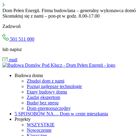
Przejdź
do
Dom Pełen Energii. Firma budowlana – generalny wykonawca domów 
treści
Skontaktuj się z nami – pon-pt w godz. 8.00-17.00
Zadzwoń
501 511 000
lub napisz
mail
Budowa domu
Zbuduj dom z nami
Poznaj najlepsze technologie
Etapy budowy domu
Zaufaj ekspertom
Buduj bez stresu
Dom energooszczędny
5 SPOSOBÓW NA…
Dom w cenie mieszkania
Projekty
WSZYSTKIE
Nowoczesne
Klasyczne