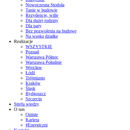
Nowoczesna Stodoła
Tanie w budowie
Rezydencje, wille
Dla dużej rodziny
Dla pary
Bez pozwolenia na budowę
Na wąską działkę
Realizacje
WSZYSTKIE
Poznań
Warszawa Północ
Warszawa Południe
Wrocław
Łódź
Trójmiasto
Kraków
Śląsk
Bydgoszcz
Szczecin
Strefa wiedzy
O nas
Opinie
Kariera
#Energiczni