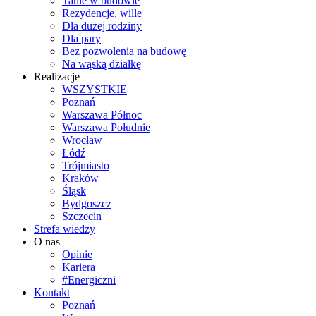
Tanie w budowie
Rezydencje, wille
Dla dużej rodziny
Dla pary
Bez pozwolenia na budowę
Na wąską działkę
Realizacje
WSZYSTKIE
Poznań
Warszawa Północ
Warszawa Południe
Wrocław
Łódź
Trójmiasto
Kraków
Śląsk
Bydgoszcz
Szczecin
Strefa wiedzy
O nas
Opinie
Kariera
#Energiczni
Kontakt
Poznań