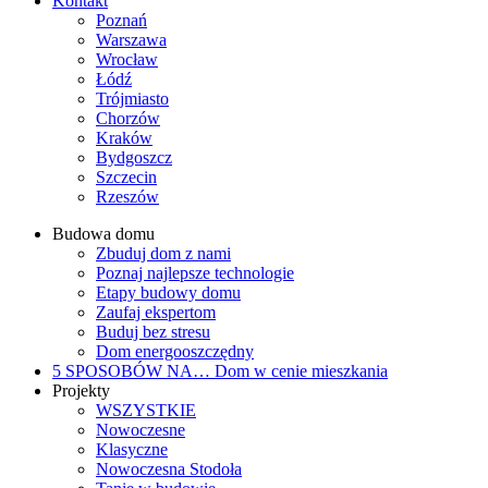
Kontakt
Poznań
Warszawa
Wrocław
Łódź
Trójmiasto
Chorzów
Kraków
Bydgoszcz
Szczecin
Rzeszów
Budowa domu
Zbuduj dom z nami
Poznaj najlepsze technologie
Etapy budowy domu
Zaufaj ekspertom
Buduj bez stresu
Dom energooszczędny
5 SPOSOBÓW NA…
Dom w cenie mieszkania
Projekty
WSZYSTKIE
Nowoczesne
Klasyczne
Nowoczesna Stodoła