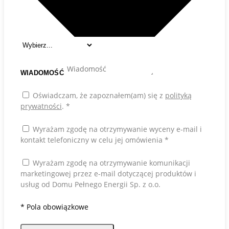
WIADOMOŚĆ
Oświadczam, że zapoznałem(am) się z
polityką
prywatności
.
*
Wyrażam zgodę na otrzymywanie wyceny e-mail i
kontakt telefoniczny w celu jej omówienia
*
Wyrażam zgodę na otrzymywanie komunikacji
marketingowej przez e-mail dotyczącej produktów i
usług od Domu Pełnego Energii Sp. z o.o.
*
Pola obowiązkowe