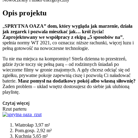
Opis projektu
„
SPRYTNA OAZA” dom, który wygląda jak marzenie, działa
jak zegarek i pozwala mieszkać jak… król życia!
Zaprojektowany we współpracy z ekipą „5 sposobów na”
,
spełnia normy WT 2021, co oznacza: niższe rachunki, więcej luzu i
pełną gotowość na nowoczesne technologie.
Tu nie ma miejsca na kompromisy! Strefa dzienna to przestrzeń,
gdzie życie toczy się pełną parą – od rodzinnych śniadań po
wieczorne filmy w gronie znajomych. A gdy chcesz odciąć się od
zgiełku, prywatne pokoje zapewnią ciszę i pozwolą Ci naładować
baterie.
Masz pomysł na dodatkowy pokój albo własną siłownię?
Żaden problem – układ wnętrz dostosujesz do siebie jak ulubioną
playlistę.
Czytaj więcej
Rzut parteru
Wiatrołap 3,97 m²
Pom.gosp. 2,92 m²
Kuchnia 5,65 m²