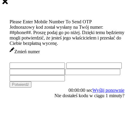
Please Enter Mobile Number To Send OTP
Jednorazowy kod został wysłany na Twój numer:
##phone##. Proszę podaj go po niżej. Dzięki temu będziemy
mogli potwierdzić, że jesteś jego właścicielem i przesłać do
Ciebie bezpłatną wycenę.
Zmień numer
Potwierdź
00:00:00
sec
Wyślij ponownie
Nie dostałeś kodu w ciągu 1 minuty?